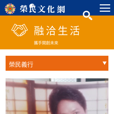
跳
到
主
要
融洽生活
內
容
區
攜手開創未來
塊
榮民義行