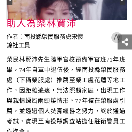
助人為樂林賢沛
作者：南投縣榮民服務處宋懷
錦社工員
榮民林賢沛先生陸軍官校預備軍官班71年班
畢，74年自軍中退伍後，經南投縣榮民服務
處（下稱榮服處）推薦至榮工處花蓮等地工
作，因距離遙遠，無法照顧家庭，出現工作
與親情蠟燭兩頭燒情形。77年復在榮服處引
薦，並透過個人焚膏繼晷之努力，終於通過
考試，實現至南投縣調查站擔任駐衛警員工
作迄今。