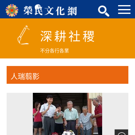
跳
到
主
要
深耕社稷
內
容
區
不分各行各業
塊
人瑞翦影