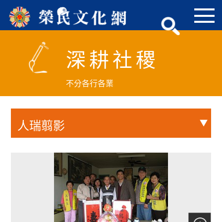
跳
到
主
要
深耕社稷
內
容
區
不分各行各業
塊
人瑞翦影