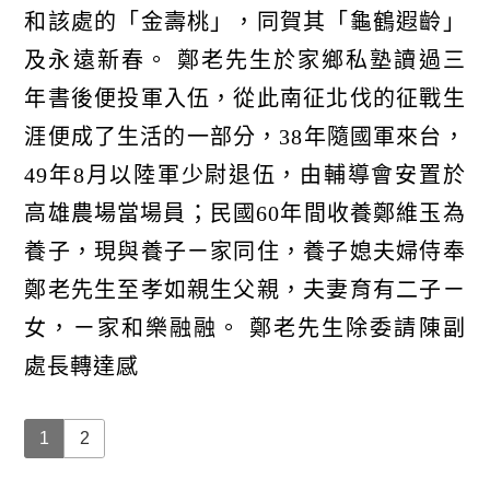
和該處的「金壽桃」，同賀其「龜鶴遐齡」
及永遠新春。 鄭老先生於家鄉私塾讀過三
年書後便投軍入伍，從此南征北伐的征戰生
涯便成了生活的一部分，38年隨國軍來台，
49年8月以陸軍少尉退伍，由輔導會安置於
高雄農場當場員；民國60年間收養鄭維玉為
養子，現與養子ㄧ家同住，養子媳夫婦侍奉
鄭老先生至孝如親生父親，夫妻育有二子ㄧ
女，ㄧ家和樂融融。 鄭老先生除委請陳副
處長轉達感
1
2