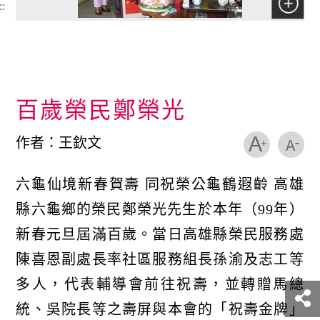
::
百歲榮民鄭榮光
作者：王欽文
六龜仙境新春賀壽 同祝榮公龜鶴遐齡 高雄
縣六龜鄉的榮民鄭榮光先生於本年（99年）
新春元旦屆滿百歲。當日高雄縣榮民服務處
陳喜恩副處長率社區服務組長孫渝及志工等
多人，代表輔導會前往祝壽，並轉贈馬總
統、吳院長等之壽屏與本會的「祝壽金牌」