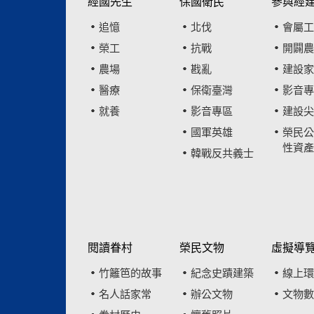
經國先生
保國衛民
參與經
追憶
北伐
會屬工
榮工
抗戰
開闢農
農場
戡亂
建設家
醫療
保衛臺灣
影音專
就養
影音專區
建設尖
國軍英雄
榮民公
性資產
韓戰反共義士
閱讀眷村
榮民文物
虛擬導
竹籬笆的故事
紀念史蹟建築
線上環
名人話家常
辦公文物
文物數