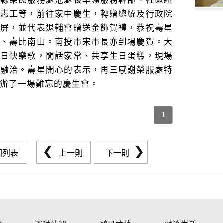
投縣榮民服務處池處長率領服務幹部、社區組
欣志工等，前往家中慶生，轉贈總統及行政院
壽屏，並代表退輔會贈送金飾賀禮，恭祝壽星
海、壽比南山。南投市宋市長亦到場慶賀。大
生日快樂歌，閒話家常、共享生日蛋糕，現場
欣融洽。壽星開心的表示，再三感謝榮服處特
辦了一場難忘的慶生會。
1
回列表
上一則
下一則