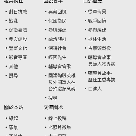
老兵憶往
圖說舊事
口述歷史
對日抗戰
典藏回憶
從軍背景
戡亂
保國衛民
戰爭回憶
保衛臺灣
參與經建
參與經建
參與建設
融洽族群
退休生活
豐富文化
深耕社會
古寧頭戰役
影音專區
經國先生
輔導會故事-
典範人物專訪
其他
輔導會會歌
輔導會故事-
搜尋
國建殉職英雄
歷任主委專訪
及外國軍人在
台殉職紀念碑
口述人
搜尋
關於本站
交流園地
緣起
線上投稿
願景
老照片徵集