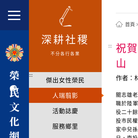
跳
到
主
網站主選單
首頁
要
內
深耕社稷
容
祝賀
:::
區
不分各行各業
塊
山
:::
作者：
傑出女性榮民
關志雄
人瑞翦影
職於陸軍
活動誌慶
役二十餘
投市民權
服務鄉里
家中兒孫