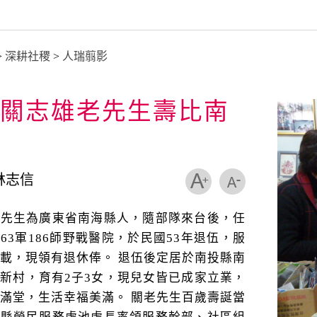
>
深耕社稷
>
人瑞翦影
關志雄老先生壽比南
林志信
老先生為廣東省南海縣人，隨部隊來台後，任
63軍186師野戰醫院，於民國53年退伍，服
載，現領有退休俸。 退伍後定居於南投縣南
新村，育有2子3女，現兒女皆已成家立業，
滿堂，生活幸福美滿。 關老先生百歲壽誕當