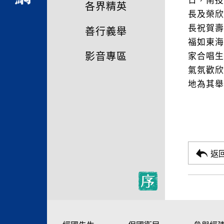
日，南
各界精英
長及榮
長祝賀
善行義舉
福如東
影音專區
家合唱
氣氛歡
地為其舉
返