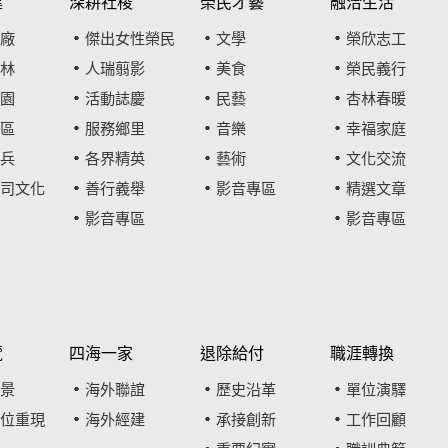
建
深耕社稷
榮民才藝
融洽生活
廠
傑出女性榮民
文學
榮欣志工
林
人瑞翦影
美食
榮民義行
園
活動誌慶
民藝
杏林春暖
區
服務鄉里
音樂
幸福家庭
兵
各界精英
藝術
文化交流
司文化
善行義舉
影音專區
精選文章
影音專區
影音專區
覽
四海一家
退除給付
職涯轉換
景
海外聯誼
歷史沿革
單位演驛
位重現
海外經建
承接創新
工作回顧