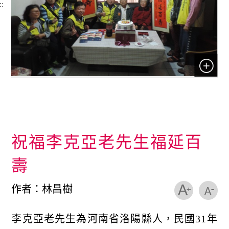
::
祝福李克亞老先生福延百
壽
作者：林昌樹
李克亞老先生為河南省洛陽縣人，民國31年