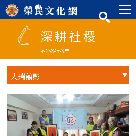
跳
到
主
要
深耕社稷
內
容
區
不分各行各業
塊
人瑞翦影