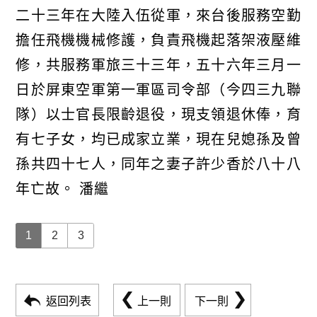
二十三年在大陸入伍從軍，來台後服務空勤
擔任飛機機械修護，負責飛機起落架液壓維
修，共服務軍旅三十三年，五十六年三月一
日於屏東空軍第一軍區司令部（今四三九聯
隊）以士官長限齡退役，現支領退休俸，育
有七子女，均已成家立業，現在兒媳孫及曾
孫共四十七人，同年之妻子許少香於八十八
年亡故。 潘繼
1
2
3
返回列表
上一則
下一則