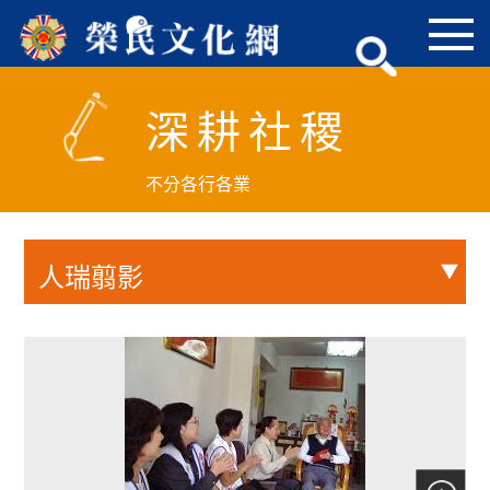
跳
到
主
要
深耕社稷
內
容
區
不分各行各業
塊
人瑞翦影