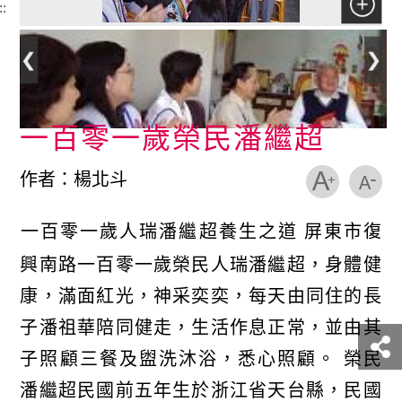
::
一百零一歲榮民潘繼超
作者：楊北斗
一百零一歲人瑞潘繼超養生之道 屏東市復
興南路一百零一歲榮民人瑞潘繼超，身體健
康，滿面紅光，神采奕奕，每天由同住的長
子潘祖華陪同健走，生活作息正常，並由其
子照顧三餐及盥洗沐浴，悉心照顧。 榮民
潘繼超民國前五年生於浙江省天台縣，民國