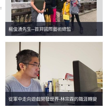
::
楊俊湧先生─首羿國際藝術總監
從軍中走向遊戲開發世界-林宗霖的職涯轉變