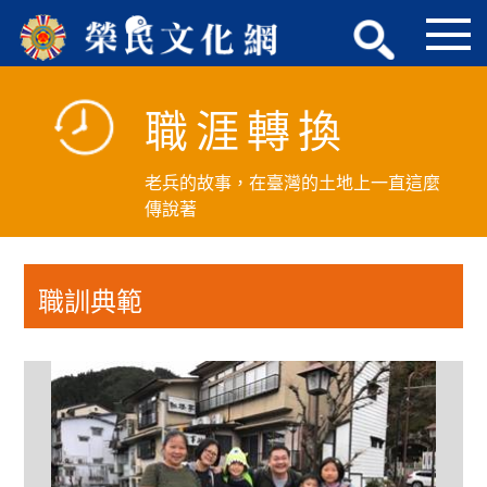
跳
到
主
要
職涯轉換
內
容
區
老兵的故事，在臺灣的土地上一直這麼
塊
傳說著
職訓典範