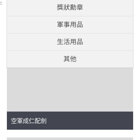
::
獎狀勳章
軍事用品
軍醫服
生活用品
其他
空軍成仁配劍