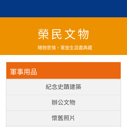
跳
到
主
要
榮民文物
內
容
區
睹物思情，軍旅生涯盡典藏
塊
軍事用品
紀念史蹟建築
辦公文物
懷舊照片