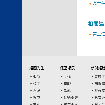
高主
相關連
高主
經國先生
保國衛民
參與經
追憶
北伐
會屬工
榮工
抗戰
開闢農
農場
戡亂
建設家
醫療
保衛臺灣
影音專
就養
影音專區
建設尖