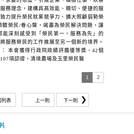
簡、求變的態度，引進企業「積極任事、以客
之服務理念，建構具高效能、親切、便捷的服
，致力提升榮民就業競爭力、擴大照顧弱勢榮
傾聽榮民/眷心聲，竭盡為榮民解決問題，讓
眷都能深刻感受到「榮民第一，服務為先」的
並將服務榮民的工作推展至另一個新的境界。
： 本會獲得行政院政績評鑑優等獎、42個
107項認證，清境農場及玉里榮民醫
1
2
回列表
上一則
下一則
片