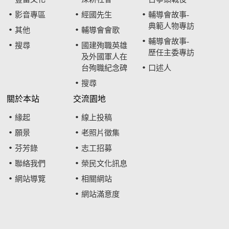
影音專區
經國先生
輔導會故事-
典範人物專訪
其他
輔導會會歌
輔導會故事-
搜尋
國建殉職英雄
歷任主委專訪
及外國軍人在
台殉職紀念碑
口述人
搜尋
關於本站
交流園地
緣起
線上投稿
願景
老照片徵集
芬芳錄
志工招募
聯絡我們
榮民文化訊息
網站導覽
相關網站
網站滿意度