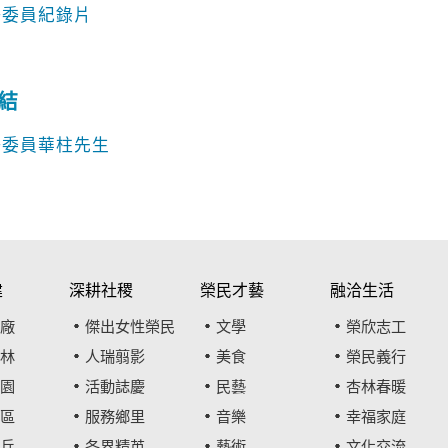
任委員紀錄片
結
任委員華柱先生
建
深耕社稷
榮民才藝
融洽生活
廠
傑出女性榮民
文學
榮欣志工
林
人瑞翦影
美食
榮民義行
園
活動誌慶
民藝
杏林春暖
區
服務鄉里
音樂
幸福家庭
兵
各界精英
藝術
文化交流