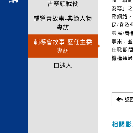
新、精
古寧頭戰役
為尊」
務網絡
輔導會故事-典範人物
民/眷及
專訪
榮民/
輔導會故事-歷任主委
尊崇，
任職期間
專訪
機構通過
口述人
返
相關影