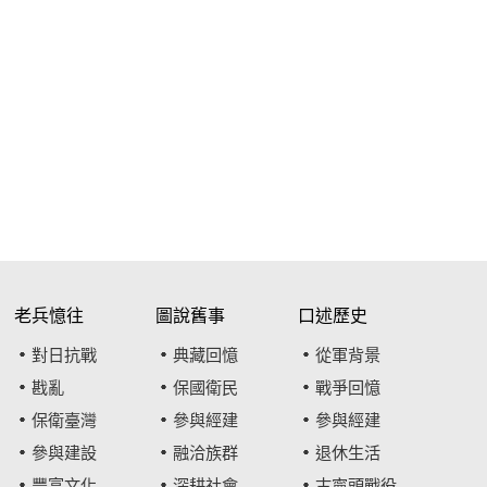
老兵憶往
圖說舊事
口述歷史
對日抗戰
典藏回憶
從軍背景
戡亂
保國衛民
戰爭回憶
保衛臺灣
參與經建
參與經建
參與建設
融洽族群
退休生活
豐富文化
深耕社會
古寧頭戰役