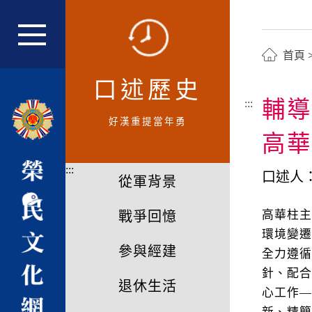
跳
到
主
網站主選單
首頁
要
內
口述歷史
容
輔導
:::
區
好漢重提當年勇
塊
高華
:::
口述人
從軍背景
高華柱
戰爭回憶
環境變
參與經建
全力遵
針、配
退休生活
心工作