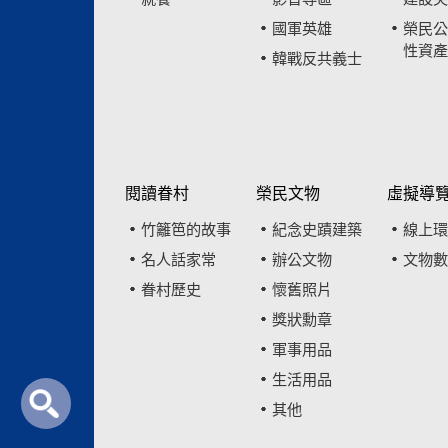
國軍英雄
榮民公
性資產
韓戰反共義士
閱讀眷村
榮民文物
虛擬導
竹籬笆的故事
紀念史蹟建築
線上環
名人話家常
辦公文物
文物數
眷村歷史
懷舊照片
獎狀勳章
軍事用品
生活用品
其他