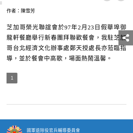
::
作者：陳雪芳
芝加哥榮光聯誼會於97年2月23日假華埠御
龍軒餐廳舉行新春團拜聯歡餐會，我駐芝加
哥台北經濟文化辦事處鄭天授處長亦蒞臨指
導，並於餐會中高歌，場面熱鬧溫馨。
1
國軍退除役官兵輔導委員會