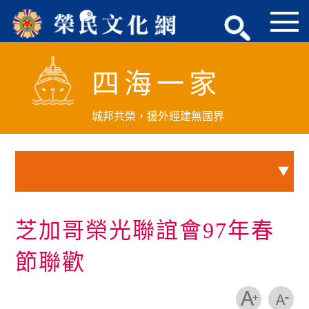
跳
到
主
要
四海一家
內
容
區
城邦共榮，援外經建無國界
塊
芝加哥榮光聯誼會97年春
節聯歡