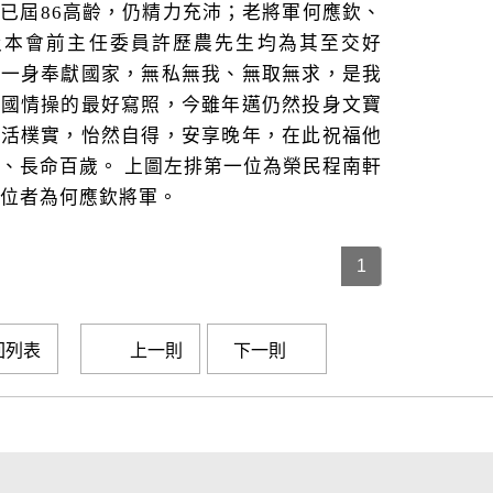
已屆86高齡，仍精力充沛；老將軍何應欽、
及本會前主任委員許歷農先生均為其至交好
君一身奉獻國家，無私無我、無取無求，是我
愛國情操的最好寫照，今雖年邁仍然投身文寶
生活樸實，怡然自得，安享晚年，在此祝福他
、長命百歲。 上圖左排第一位為榮民程南軒
位者為何應欽將軍。
1
回列表
上一則
下一則