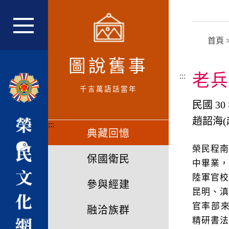
跳
到
主
網站主選單
首頁
要
內
圖說舊事
容
老兵
:::
區
千言萬語話當年
塊
民國 30
趙韶海(
:::
典藏回憶
榮民程
保國衛民
中畢業，
陸軍官校
參與經建
昆明、滇
官率部
融洽族群
精研書