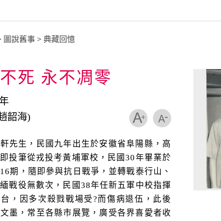
>
圖說舊事
>
典藏回憶
不死 永不凋零
 年
趙韶海)
南軒先生，民國九年出生於安徽省阜陽縣，高
即投筆從戎投考黃埔軍校，民國30年畢業於
16期，隨即參與抗日戰爭，並轉戰泰行山、
緬戰役無數次，民國38年任新五軍中校指揮
來台，因多次殺戮戰場受?而傷病退伍，此後
法文墨，常至各縣市展覽，廣受各界喜愛者收