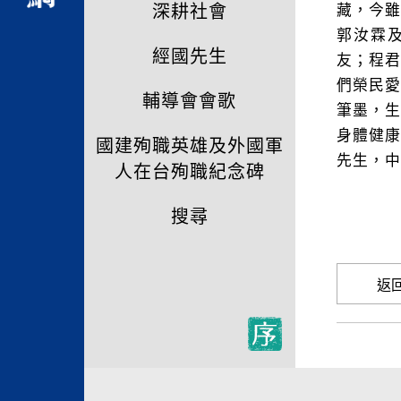
深耕社會
藏，今雖
郭汝霖
經國先生
友；程
們榮民
輔導會會歌
筆墨，
身體健康
國建殉職英雄及外國軍
先生，中
人在台殉職紀念碑
搜尋
返