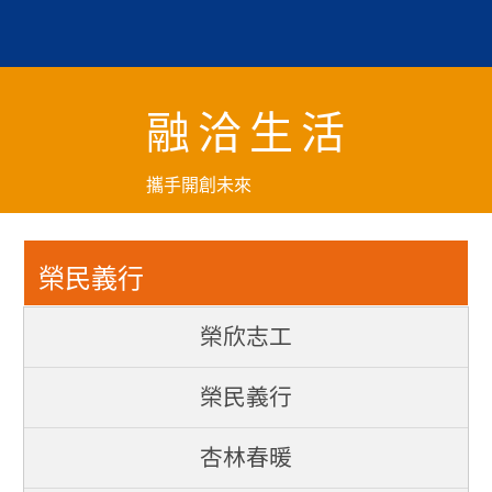
跳
到
主
要
融洽生活
內
容
區
攜手開創未來
塊
榮民義行
榮欣志工
八十五歲榮民胡家何，捐
榮民義行
款就助大陸青海省玉樹地
杏林春暖
震災民。