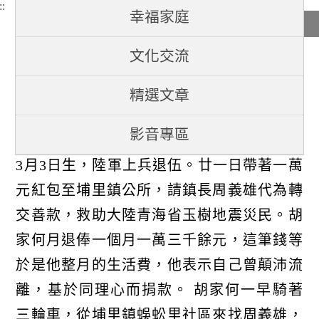
::
幸福家庭
八十五歲榮民胡家何，捐款就
助大陸青海省玉
文化交流
精選文章
作者：南投縣榮服處
影音專區
八十五歲安徽省籍老榮民胡家何，民國14年
3月3日生，陸軍上兵退伍。廿一日帶著一萬
元紅包至埔里鎮公所，請鎮長周義雄代為轉
交善款，救助大陸青海省玉樹地震災民。胡
家何月退俸一個月一萬三千餘元，這筆錢等
於是他整月的生活費，他表示自己曾顛沛流
離，基於同理心而捐款。 胡家何一早騎著
三輪車，從埔里鎮蜈蚣里社區來找周義雄，