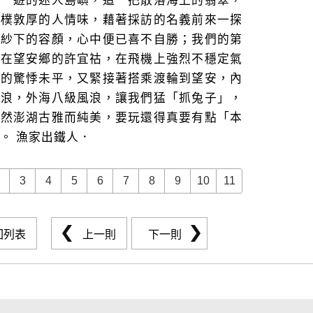
往一遊的迷人島嶼，這一把散落海上的翡翠，
淳樸敦厚的人情味，藉著採訪的名義前來一探
面紗下的容顏，心中便已喜不自勝；我們的第
訪在望安鄉的許宜祜，在飛機上強烈不穩定氣
來的驚悸未平，又緊接著搭乘渡輪到望安，內
風浪，外海八級風浪，讓我們猛「抓兔子」，
雖然澎湖古雅而純美，要玩還得真要有點「本
。 漁家出鐵人．
3
4
5
6
7
8
9
10
11
回列表
上一則
下一則