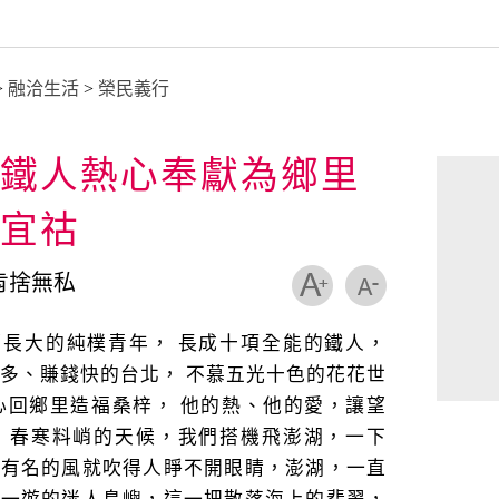
>
融洽生活
>
榮民義行
鐵人熱心奉獻為鄉里
宜祜
肯捨無私
鄉長大的純樸青年， 長成十項全能的鐵人，
多、賺錢快的台北， 不慕五光十色的花花世
心回鄉里造福桑梓， 他的熱、他的愛，讓望
。 春寒料峭的天候，我們搭機飛澎湖，一下
湖有名的風就吹得人睜不開眼睛，澎湖，一直