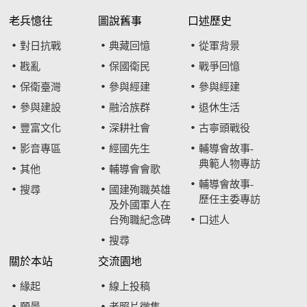
老兵憶往
圖說舊事
口述歷史
對日抗戰
典藏回憶
從軍背景
戡亂
保國衛民
戰爭回憶
保衛臺灣
參與經建
參與經建
參與建設
融洽族群
退休生活
豐富文化
深耕社會
古寧頭戰役
影音專區
經國先生
輔導會故事-
典範人物專訪
其他
輔導會會歌
輔導會故事-
搜尋
國建殉職英雄
歷任主委專訪
及外國軍人在
台殉職紀念碑
口述人
搜尋
關於本站
交流園地
緣起
線上投稿
願景
老照片徵集