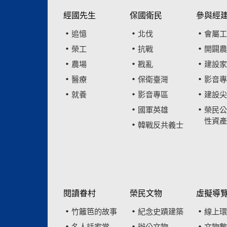
經國先生
保國衛民
參與經
追憶
北伐
會屬工
榮工
抗戰
開闢農
農場
戡亂
建設家
醫療
保衛臺灣
影音專
就養
影音專區
建設尖
國軍英雄
榮民公
性資產
韓戰反共義士
閱讀眷村
榮民文物
虛擬導
竹籬笆的故事
紀念史蹟建築
線上環
名人話家常
辦公文物
文物數