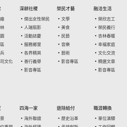
建
深耕社稷
榮民才藝
融洽生活
廠
傑出女性榮民
文學
榮欣志工
林
人瑞翦影
美食
榮民義行
園
活動誌慶
民藝
杏林春暖
區
服務鄉里
音樂
幸福家庭
兵
各界精英
藝術
文化交流
司文化
善行義舉
影音專區
精選文章
影音專區
影音專區
覽
四海一家
退除給付
職涯轉換
景
海外聯誼
歷史沿革
單位演驛
位重現
海外經建
承接創新
工作回顧