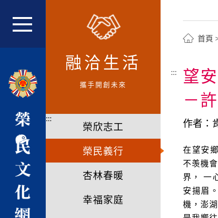
跳
到
主
網站主選單
首頁
要
內
融洽生活
容
望安
:::
區
攜手開創未來
塊
－許
:::
作者：
榮欣志工
在望安
榮民義行
不羡機會
杏林春暖
界， 一
安揚眉
幸福家庭
機，澎