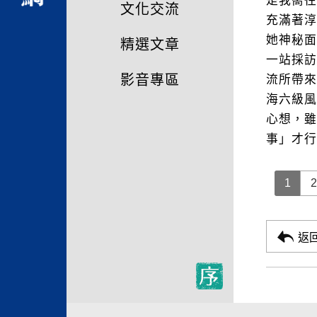
是我嚮
文化交流
充滿著
她神秘
精選文章
一站採
影音專區
流所帶
海六級
心想，
事」才行
1
2
返