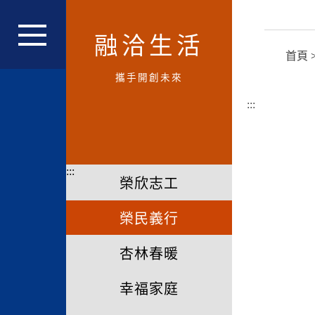
跳
到
融洽生活
主
網站主選單
首頁
要
內
攜手開創未來
容
:::
區
塊
:::
榮欣志工
榮民義行
杏林春暖
幸福家庭