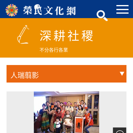
跳
到
主
要
深耕社稷
內
容
區
不分各行各業
塊
人瑞翦影