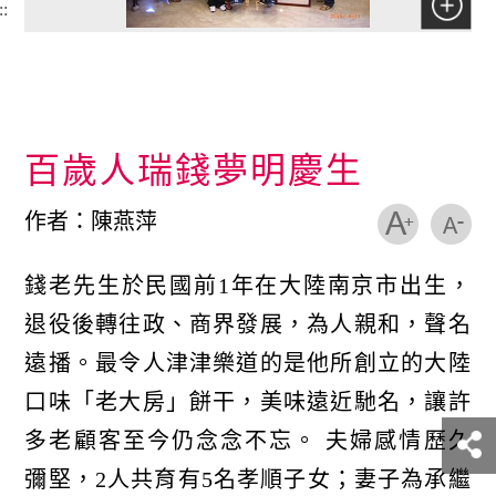
::
百歲人瑞錢夢明慶生
作者：陳燕萍
錢老先生於民國前1年在大陸南京市出生，
退役後轉往政、商界發展，為人親和，聲名
遠播。最令人津津樂道的是他所創立的大陸
口味「老大房」餅干，美味遠近馳名，讓許
多老顧客至今仍念念不忘。 夫婦感情歷久
彌堅，2人共育有5名孝順子女；妻子為承繼