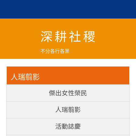
跳
到
主
要
深耕社稷
內
容
區
不分各行各業
塊
人瑞翦影
傑出女性榮民
人瑞翦影
活動誌慶