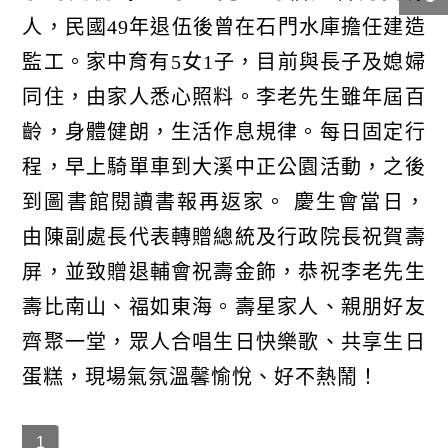
人，民國49年退伍後曾在石門水庫擔任建造
監工。家中育有5女1子，目前與長子及媳婦
同住，由家人悉心照料。李老先生雖年屆百
齡，身體健朗，生活作息規律。每日固定行
程，早上騎單車到大溪中正公園活動，之後
到圖書館閱讀書報再返家。 慶生會當日，
由陳副處長代表轉贈總統及行政院長祝賀壽
屏，並致贈退輔會祝壽金飾，恭祝李老先生
壽比南山、福如東海。壽星家人、親朋好友
齊聚一堂，眾人合唱生日快樂歌、共享生日
蛋糕，現場氣氛溫馨愉悅、好不熱鬧！
1