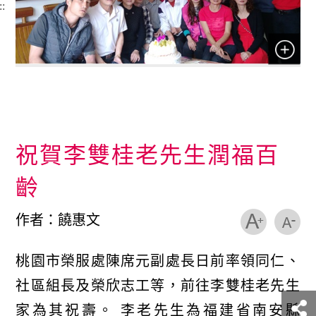
::
祝賀李雙桂老先生潤福百
齡
作者：饒惠文
桃園市榮服處陳席元副處長日前率領同仁、
社區組長及榮欣志工等，前往李雙桂老先生
家為其祝壽。 李老先生為福建省南安縣