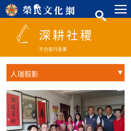
跳
到
主
要
深耕社稷
內
容
區
不分各行各業
塊
人瑞翦影