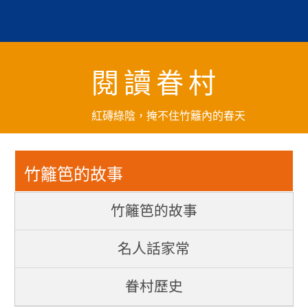
跳
到
主
要
閱讀眷村
內
容
區
紅磚綠陰，掩不住竹籬內的春天
塊
竹籬笆的故事
竹籬笆的故事
名人話家常
眷村歷史