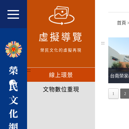
跳
到
主
網站主選單
首頁
要
內
虛擬導覽
容
:::
區
榮民文化的虛擬再現
塊
:::
線上環景
台南榮家
文物數位重現
1
2