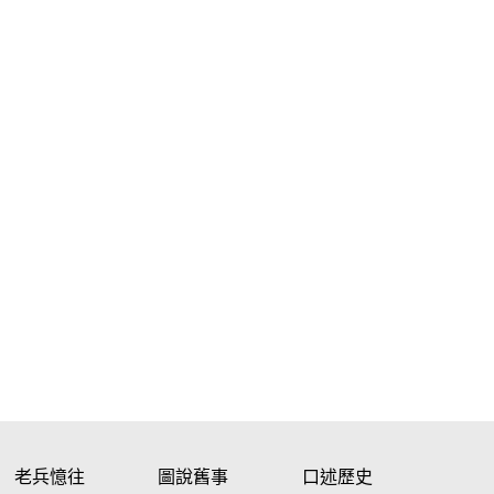
老兵憶往
圖說舊事
口述歷史