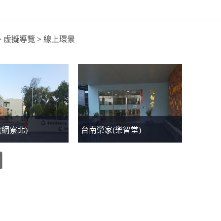
>
虛擬導覽
>
線上環景
(網寮北)
台南榮家(樂智堂)