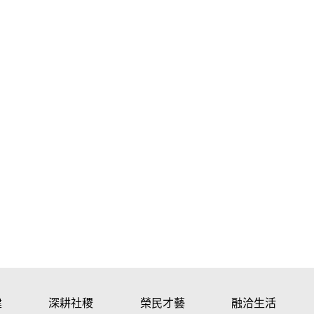
建
深耕社稷
榮民才藝
融洽生活