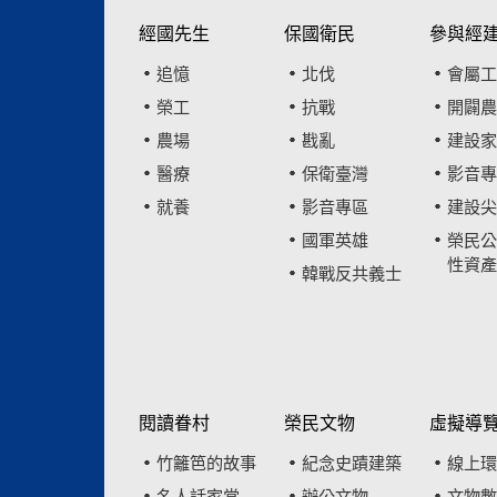
經國先生
保國衛民
參與經
追憶
北伐
會屬工
榮工
抗戰
開闢農
農場
戡亂
建設家
醫療
保衛臺灣
影音專
就養
影音專區
建設尖
國軍英雄
榮民公
性資產
韓戰反共義士
閱讀眷村
榮民文物
虛擬導
竹籬笆的故事
紀念史蹟建築
線上環
名人話家常
辦公文物
文物數