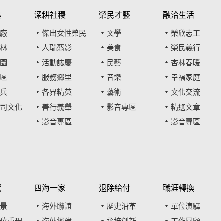
建
深耕社稷
榮民才藝
融洽生活
廠
傑出女性榮民
文學
榮欣志工
林
人瑞翦影
美食
榮民義行
園
活動誌慶
民藝
杏林春暖
區
服務鄉里
音樂
幸福家庭
兵
各界精英
藝術
文化交流
司文化
善行義舉
影音專區
精選文章
影音專區
影音專區
覽
四海一家
退除給付
職涯轉換
景
海外聯誼
歷史沿革
單位演驛
位重現
海外經建
承接創新
工作回顧