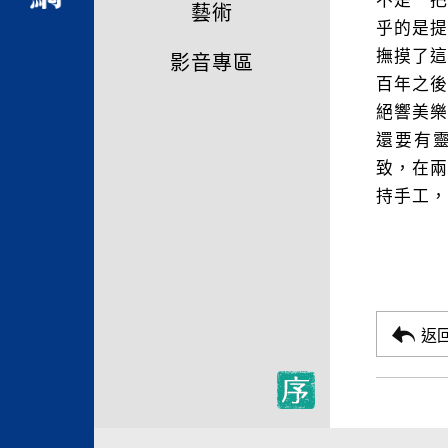
不是一
藝術
乎的是
撫摸了
影音專區
百年之
絕響美樂
還要有
致，在
持手工，
返