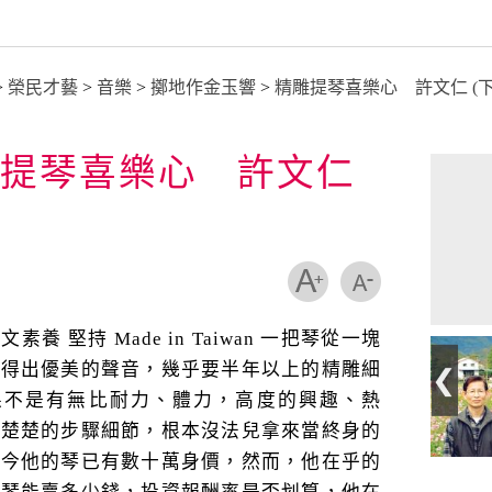
>
榮民才藝
>
音樂
>
擲地作金玉響
>
精雕提琴喜樂心 許文仁 (下
提琴喜樂心 許文仁
素養 堅持 Made in Taiwan 一把琴從一塊
拉得出優美的聲音，幾乎要半年以上的精雕細
果不是有無比耐力、體力，高度的興趣、熱
清楚楚的步驟細節，根本沒法兒拿來當終身的
如今他的琴已有數十萬身價，然而，他在乎的