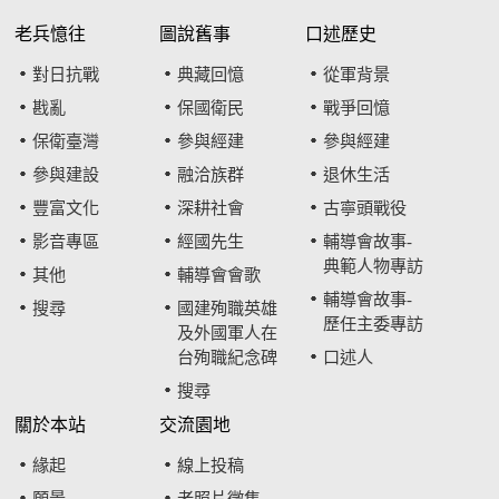
老兵憶往
圖說舊事
口述歷史
對日抗戰
典藏回憶
從軍背景
戡亂
保國衛民
戰爭回憶
保衛臺灣
參與經建
參與經建
參與建設
融洽族群
退休生活
豐富文化
深耕社會
古寧頭戰役
影音專區
經國先生
輔導會故事-
典範人物專訪
其他
輔導會會歌
輔導會故事-
搜尋
國建殉職英雄
歷任主委專訪
及外國軍人在
台殉職紀念碑
口述人
搜尋
關於本站
交流園地
緣起
線上投稿
願景
老照片徵集