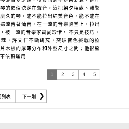
把琴能賣多少錢，投資報酬率是否划算，他在
提琴的價值決定在聲音，這把朝夕相處、雕鑿
這麼久的琴，能不能拉出純美音色，能不能在
後還流傳著清音，在一流的音樂殿堂上，拉出
，被一流的音樂家寶愛珍惜。 不只是技巧，
靈魂，許文仁不斷研究，突破音色挑戰的極
兩片木板的厚薄分布和外型尺寸之間；他很堅
不依賴運用
1
2
3
4
5
回列表
下一則