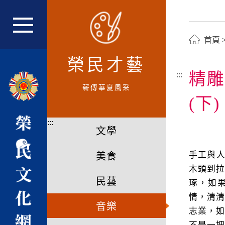
跳
到
主
網站主選單
首頁
要
內
榮民才藝
容
精雕
:::
區
薪傳華夏風采
塊
(下)
:::
文學
手工與人文
美食
木頭到
民藝
琢，如
情，清
音樂
志業，