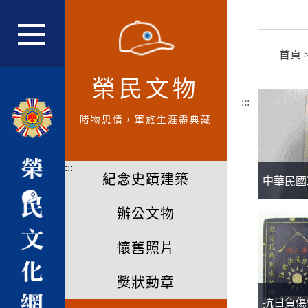
跳
到
主
網站主選單
首頁
要
內
榮民文物
容
:::
區
睹物思情，軍旅生涯盡典藏
塊
:::
紀念史蹟建築
中華民國
辦公文物
懷舊照片
獎狀勳章
抗日負傷