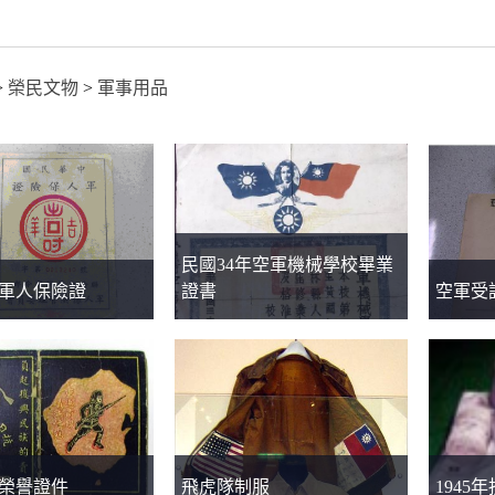
>
榮民文物
>
軍事用品
民國34年空軍機械學校畢業
軍人保險證
證書
空軍受
榮譽證件
飛虎隊制服
1945