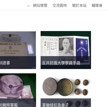
:::
網站導覽
交流園地
關於本站
輔導會
訓證書
反共抗俄大學學員手冊
年抗戰時軍服
軍徽紐扣及盒子