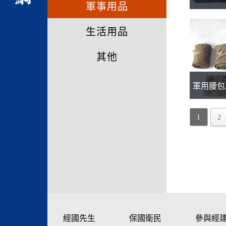
軍事用品
生活用品
其他
軍用腰包
1
2
經國先生
保國衛民
參與經