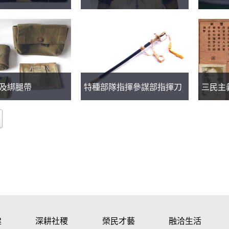
及綁腿帶
特種部隊指揮參謀部指揮刀
三民主
建
深耕社稷
榮民才藝
融洽生活