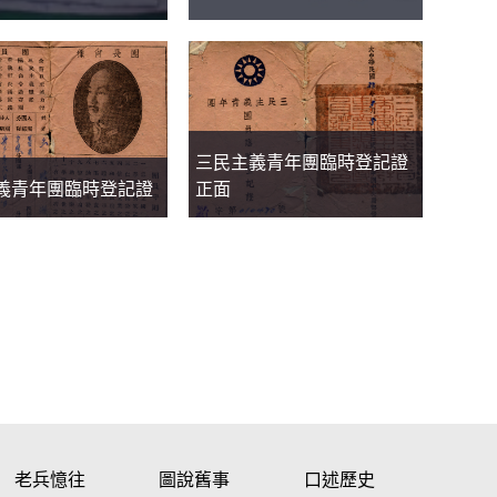
三民主義青年團臨時登記證
義青年團臨時登記證
正面
老兵憶往
圖說舊事
口述歷史