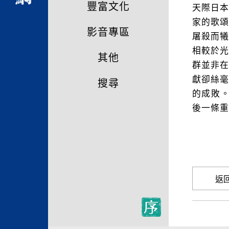
豐富文化
天際日
家的歌
影音專區
屠殺而犧
相較於
其他
群並非
獻卻絲
搜尋
的成敗。
後一條重
返