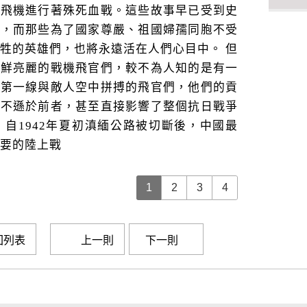
本飛機進行著殊死血戰。這些故事早已受到史
頌，而那些為了國家尊嚴、祖國婦孺同胞不受
牲的英雄們，也將永遠活在人們心目中。 但
光鮮亮麗的戰機飛官們，較不為人知的是有一
在第一線與敵人空中拼搏的飛官們，他們的貢
毫不遜於前者，甚至直接影響了整個抗日戰爭
 自1942年夏初滇緬公路被切斷後，中國最
要的陸上戰
1
2
3
4
回列表
上一則
下一則