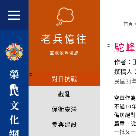
跳
到
主
網站主選單
首頁
要
內
老兵憶往
容
駝峰
:::
區
笙歌依舊盤旋
塊
作者：
撰稿人
:::
對日抗戰
民國31年 
戡亂
空軍作
不過10
保衛臺灣
備居絕
篇章。從
參與建設
一批又