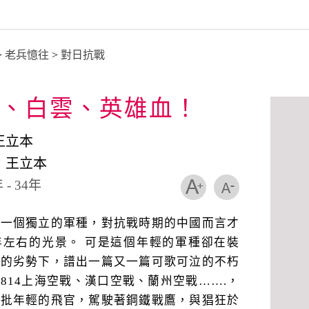
>
老兵憶往
>
對日抗戰
、白雲、英雄血！
王立本
：王立本
- 34年
為一個獨立的軍種，對抗戰時期的中國而言才
年左右的光景。 可是這個年輕的軍種卻在裝
對的劣勢下，譜出一篇又一篇可歌可泣的不朽
814上海空戰、漢口空戰、蘭州空戰…….，
一批年輕的飛官，駕駛著鋼鐵戰鷹，與猖狂於