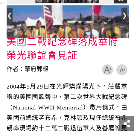
::
美國二戰紀念碑落成華府
榮光聯誼會見証
作者：華府郵報
2004年5月29日在光輝燦爛陽光下，莊嚴肅
穆的美國國歌聲中，第二次世界大戰紀念碑
（National WWII Memorial）啟用儀式，由
美國前總統老布希，克林頓及現任總統布希
親率現場約十二萬二戰退伍軍人及眷屬等見