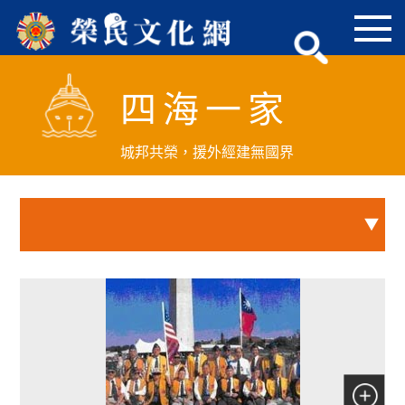
跳
到
主
要
四海一家
內
容
區
城邦共榮，援外經建無國界
塊