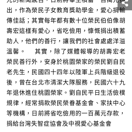
元的新聞感召，日前將畢生積蓄一百萬元捐
出，作為榮民子女教育獎助學金，愛心捐輸
傳佳話；其實每年都有數十位榮民伯伯像胡
壽宏這樣有愛心，省吃儉用，慷慨捐出積蓄
助人，他們的善行，讓我們的社會處處洋溢
溫馨。 其實，除了媒體報導的胡壽宏老
榮民善行外，安身於桃園榮家的榮民劉自民
老先生，民國四十四年以陸軍上兵階級退役
後，曾在台北市清潔大隊服務，民國六十九
年退休進住桃園榮家。劉自民平日生活儉樸
規律，經常捐款榮民榮眷基金會、家扶中心
等機構，日前將省吃儉用的一百萬元存款，
捐給台灣失智症協會及中視愛心基金會