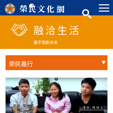
跳
到
主
要
融洽生活
內
容
區
攜手開創未來
塊
榮民義行