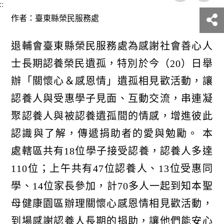
::
作者：臺東縣榮民服務處
退輔會臺東縣榮民服務處為感謝社會善心人
士長期認養榮民遺孤，特別於今（20）日舉
辦「關懷心＆感恩情」遺孤相見歡活動，讓
認養人與受惠學子見面、互動交流，串連凝
聚認養人與被認養遺孤間的情感，增進彼此
認識與了解，傳遞捐助者的愛與勉勵。 本
處轄區共有18位學子接受認養，認養人多達
110位；上午共有47位認養人、13位受惠同
學、14位家長參加，計70多人一起到知本聖
母健康園區辦理關懷心感恩情相見歡活動，
到場感謝認養人長期的捐助，讓他們能安心