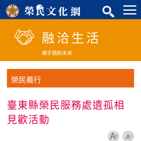
跳
到
主
要
融洽生活
內
容
區
攜手開創未來
塊
榮民義行
臺東縣榮民服務處遺孤相
見歡活動