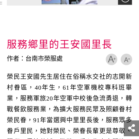
::
服務鄉里的王安國里長
作者：台南市榮服處
榮民王安國先生居住在俗稱水交社的志開新
村眷區，40年生，61年空軍機校專科班畢
業，服務軍旅20年空軍中校後急流勇退，轉
戰餐飲服務業，為擴大服務民眾及照顧眷村
榮民眷，91年當選興中里里長後，服務眾多
眷戶里民，她對榮民、榮眷長輩更是尊敬、