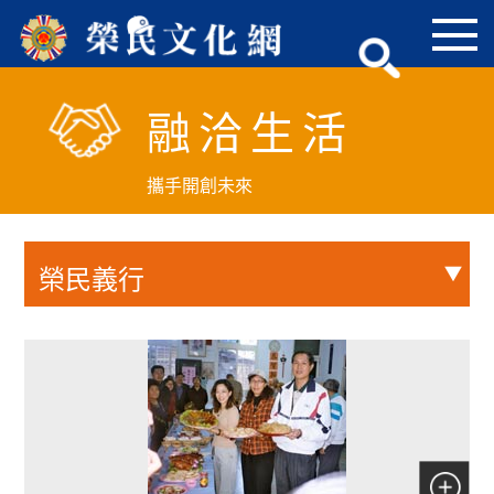
跳
到
主
要
融洽生活
內
容
區
攜手開創未來
塊
榮民義行