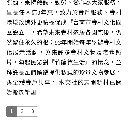
照顧、秉持熱誠、勤勞、愛心為大家服務。
里長任內這3年來，致力於眷戶服務、眷村
環境改造外更積極促成『台南市眷村文化園
區設立』，希望未來眷村遷居各國宅後，仍
然留住永久的根；93年開始每年舉辦眷村文
化展示活動，蒐集許多眷村文物及老舊照
片，勾起民眾對『竹籬笆生活』的懷念，並
拜託長輩們踴躍提供私藏的珍貴文物參展，
與全體眷戶共享。 水交社的志開新村已開
始搬遷新國
1
2
3