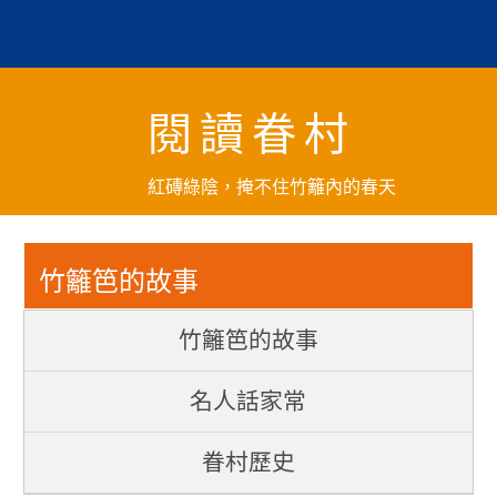
跳
到
主
要
閱讀眷村
內
容
區
紅磚綠陰，掩不住竹籬內的春天
塊
竹籬笆的故事
竹籬笆的故事
名人話家常
眷村歷史