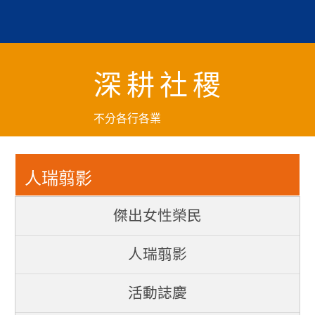
跳
到
主
要
深耕社稷
內
容
區
不分各行各業
塊
人瑞翦影
傑出女性榮民
人瑞翦影
活動誌慶