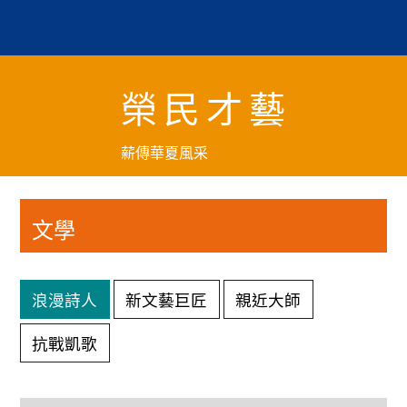
跳
到
主
要
榮民才藝
內
容
區
薪傳華夏風采
塊
文學
浪漫詩人
新文藝巨匠
親近大師
抗戰凱歌